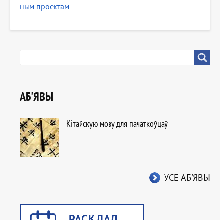
ным проектам
ПОШУК
Пошук
АБ'ЯВЫ
Кітайскую мову для пачаткоўцаў
УСЕ АБ'ЯВЫ