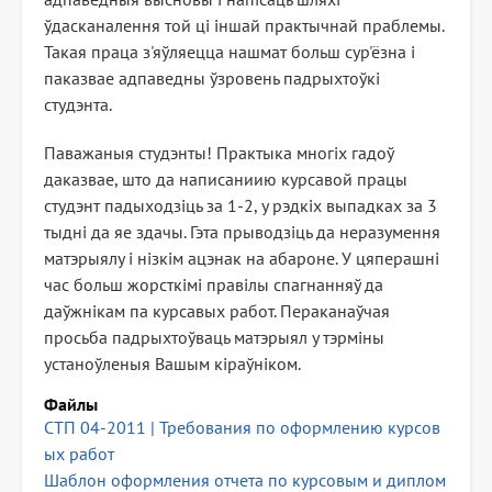
ўдасканалення той ці іншай практычнай праблемы.
Такая праца з'яўляецца нашмат больш сур'ёзна і
паказвае адпаведны ўзровень падрыхтоўкі
студэнта.
Паважаныя студэнты! Практыка многіх гадоў
даказвае, што да написаниию курсавой працы
студэнт падыходзіць за 1-2, у рэдкіх выпадках за 3
тыдні да яе здачы. Гэта прыводзіць да неразумення
матэрыялу і нізкім ацэнак на абароне. У цяперашні
час больш жорсткімі правілы спагнанняў да
даўжнікам па курсавых работ. Пераканаўчая
просьба падрыхтоўваць матэрыял у тэрміны
устаноўленыя Вашым кіраўніком.
Файлы
СТП 04-2011 | Требования по оформлению курсов
ых работ
Шаблон оформления отчета по курсовым и диплом