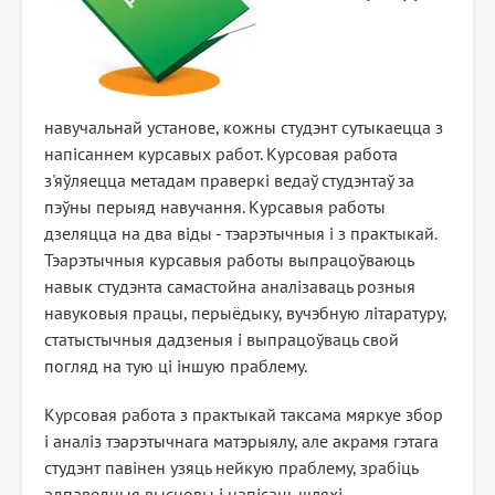
навучальнай установе, кожны студэнт сутыкаецца з
напісаннем курсавых работ. Курсовая работа
з'яўляецца метадам праверкі ведаў студэнтаў за
пэўны перыяд навучання. Курсавыя работы
дзеляцца на два віды - тэарэтычныя і з практыкай.
Тэарэтычныя курсавыя работы выпрацоўваюць
навык студэнта самастойна аналізаваць розныя
навуковыя працы, перыёдыку, вучэбную літаратуру,
статыстычныя дадзеныя і выпрацоўваць свой
погляд на тую ці іншую праблему.
Курсовая работа з практыкай таксама мяркуе збор
і аналіз тэарэтычнага матэрыялу, але акрамя гэтага
студэнт павінен узяць нейкую праблему, зрабіць
адпаведныя высновы і напісаць шляхі