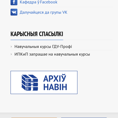
Кафедра ў Facebook
Далучайцеся да групы VK
КАРЫСНЫЯ СПАСЫЛКІ
Навучальныя курсы ГДУ-Профі
ИПКиП запрашае на навучальныя курсы